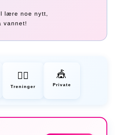
l lære noe nytt,
å vannet!
🎪
🏃‍♂️
Private
Treninger