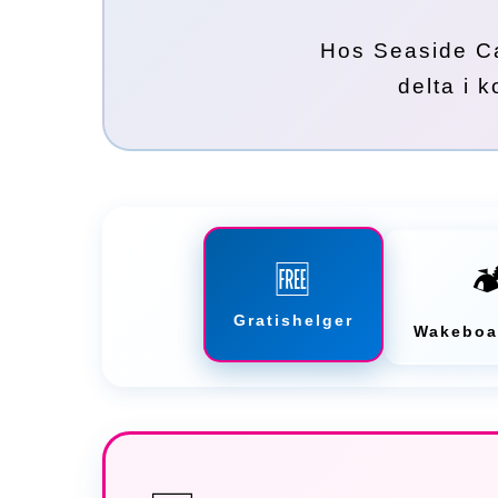
Hos Seaside Cab
delta i 
🏕
🆓
Gratishelger
Wakeboa