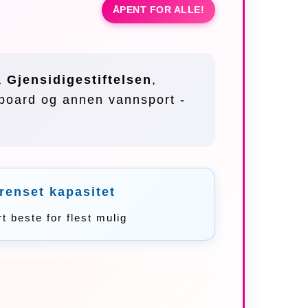
ÅPENT FOR ALLE!
ra
Gjensidigestiftelsen
,
eboard og annen vannsport -
enset kapasitet
rt beste for flest mulig