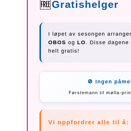
🆓
Gratishelger
I løpet av sesongen arrangere
OBOS
og
LO
. Disse dagene 
helt gratis!
🚫 Ingen påme
Førstemann til mølla-prin
Vi oppfordrer alle til å: