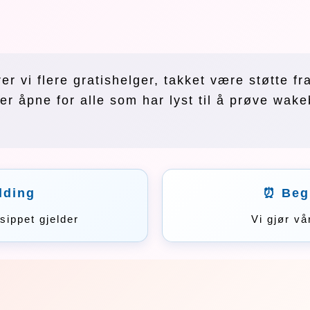
r vi flere gratishelger, takket være støtte f
er åpne for alle som har lyst til å prøve wak
lding
⏰ Begr
sippet gjelder
Vi gjør vå