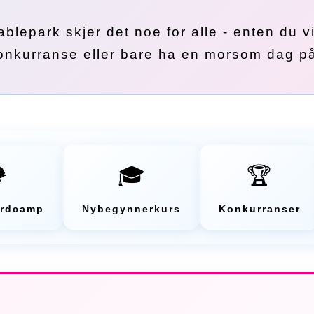
lepark skjer det noe for alle - enten du vi
konkurranse eller bare ha en morsom dag p
️
🎓
🏆
rdcamp
Nybegynnerkurs
Konkurranser