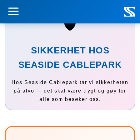
🛡️
PRISER
SIKKERHET HOS
AKTIVITETER
SEASIDE CABLEPARK
ÅPNINGSTIDER
Hos Seaside Cablepark tar vi sikkerheten
på alvor – det skal være trygt og gøy for
alle som besøker oss.
ARRANGEMENTER
SIKKERHET
KONTAKT